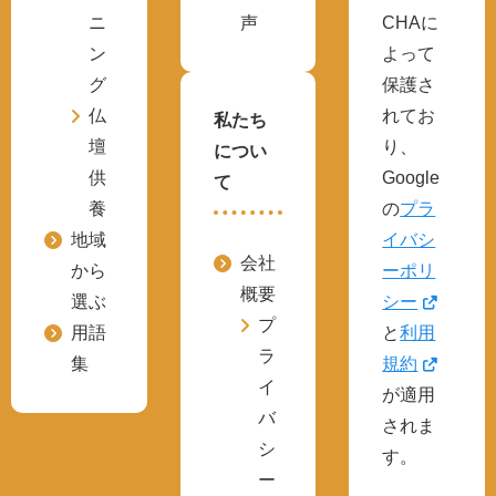
ニ
声
CHAに
ン
よって
グ
保護さ
仏
れてお
私たち
壇
り、
につい
供
Google
て
養
の
プラ
地域
イバシ
会社
から
ーポリ
概要
選ぶ
シー
プ
用語
と
利用
ラ
集
規約
イ
が適用
バ
されま
シ
す。
ー