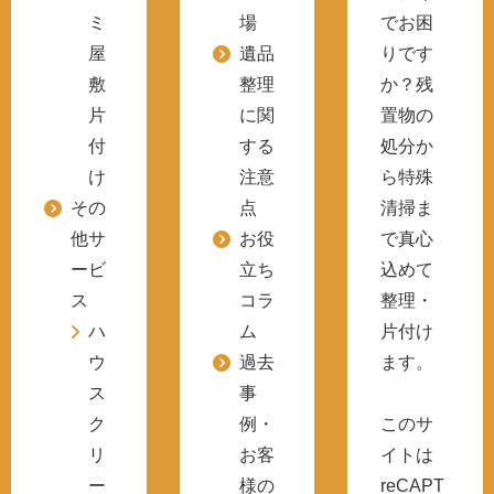
ミ
場
でお困
屋
遺品
りです
敷
整理
か？残
片
に関
置物の
付
する
処分か
け
注意
ら特殊
その
点
清掃ま
他サ
お役
で真心
ービ
立ち
込めて
ス
コラ
整理・
ハ
ム
片付け
ウ
過去
ます。
ス
事
ク
例・
このサ
リ
お客
イトは
ー
様の
reCAPT