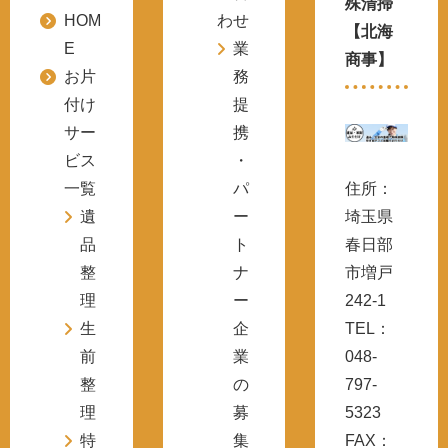
殊清掃
HOM
わせ
【北海
E
業
商事】
お片
務
付け
提
サー
携
ビス
・
一覧
パ
住所：
遺
ー
埼玉県
品
ト
春日部
整
ナ
市増戸
理
ー
242-1
生
企
TEL：
前
業
048-
整
の
797-
理
募
5323
特
集
FAX：