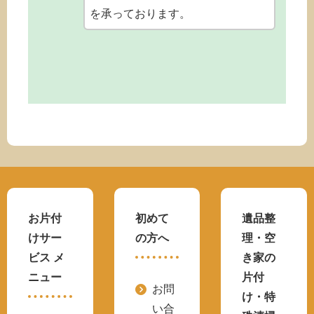
を承っております。
お片付
初めて
遺品整
けサー
の方へ
理・空
ビス メ
き家の
ニュー
片付
お問
け・特
い合