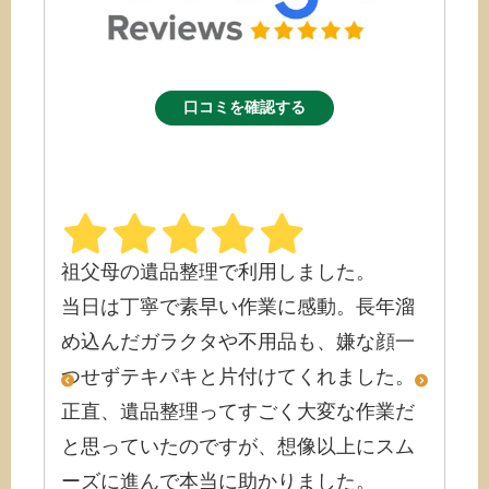
口コミを確認する
き、誠
祖父母の遺品整理で利用しました。
その節
の打ち
当日は丁寧で素早い作業に感動。長年溜
がとう
円滑に
め込んだガラクタや不用品も、嫌な顔一
最小限
つせずテキパキと片付けてくれました。
申し上
正直、遺品整理ってすごく大変な作業だ
と思っていたのですが、想像以上にスム
ーズに進んで本当に助かりました。