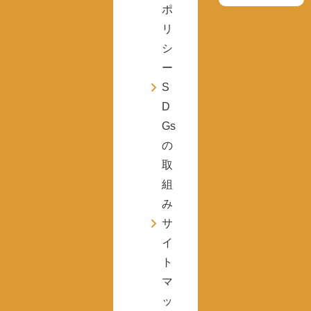
ポ
リ
シ
ー
S
D
Gs
の
取
組
み
サ
イ
ト
マ
ッ