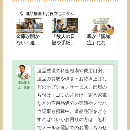
遺品整理士お役立ちコラム
金庫が開か
「故人の日
親が「認知
遺
ない！遺品
記や手紙」
症」になる
「
整理で金庫
を見つけて
前の生前整
き
が見つかっ
しまった
理。判断能
い
た時の対処
ら。読むべ
力があるう
税
法と中身の
きか、読ま
ちに話し合
法
遺品整理の料金相場や費用目安、
確認
ずに供養す
うべきこと
相
遺品の買取や供養・お焚き上げな
べきか
ン
遺品整理
どのオプションサービス、部屋の
士 佐藤
片付け・ゴミの片付け・家具家電
などの不用品処分の実績やノウハ
ウ記事も掲載中。遺品整理をどう
すればいいかお困りの方は、無料
でメールか電話でのお問い合わせ