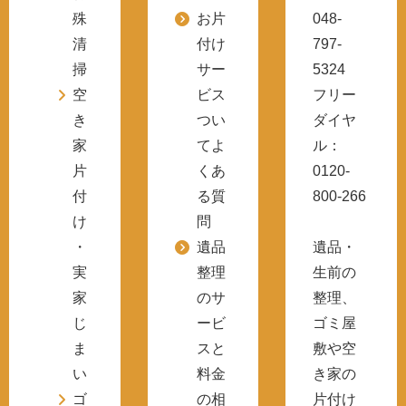
殊
お片
048-
清
付け
797-
掃
サー
5324
空
ビス
フリー
き
つい
ダイヤ
家
てよ
ル：
片
くあ
0120-
付
る質
800-266
け
問
・
遺品
遺品・
実
整理
生前の
家
のサ
整理、
じ
ービ
ゴミ屋
ま
スと
敷や空
い
料金
き家の
ゴ
の相
片付け