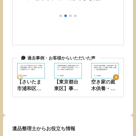
過去事例・お客様からいただいた声
【さいたま
【東京都台
空き家の庭
【
市浦和区】
東区】事務
木供養・お
尾
4LDK一戸建
所移転に伴
清め事例｜
理
ての遺品整
うオフィス
福島県から
人
理｜遠方の
家具の不用
届いた「感
居
ご遺族に寄
品回収｜テ
謝と安寧」
実
り添う2日間
ナントビル6
の願い【埼
け｜
遺品整理士からお役立ち情報
のスピード
階から1時間
玉県春日部
ッ
解決
で完了
市】
2