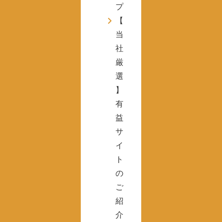
プ
【
当
社
厳
選
】
有
益
サ
イ
ト
の
ご
紹
介