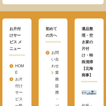
お片付
初めて
遺品整
けサー
の方へ
理・空
ビス メ
き家の
ニュー
片付
お問
け・特
い合
殊清掃
HOM
わせ
【北海
E
業
商事】
お片
務
付け
提
サー
携
ビス
・
一覧
パ
住所：