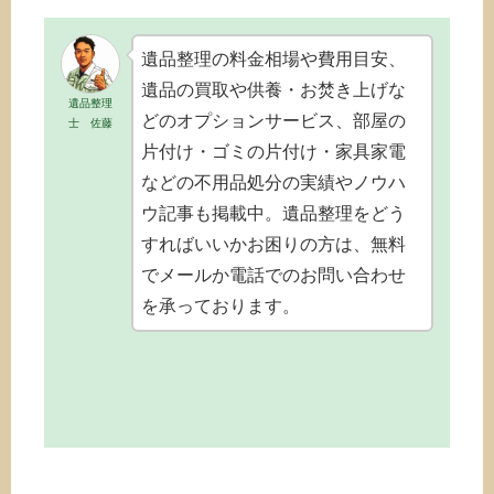
が見つかっ
しまった
理。判断能
相
た時の対処
ら。読むべ
力があるう
ン
法と中身の
きか、読ま
ちに話し合
遺品整理の料金相場や費用目安、
確認
ずに供養す
うべきこと
遺品の買取や供養・お焚き上げな
べきか
遺品整理
どのオプションサービス、部屋の
士 佐藤
片付け・ゴミの片付け・家具家電
などの不用品処分の実績やノウハ
ウ記事も掲載中。遺品整理をどう
すればいいかお困りの方は、無料
でメールか電話でのお問い合わせ
を承っております。