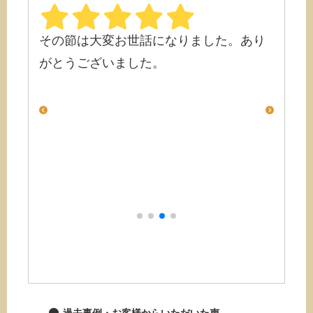
した。あり
知人に教えてもらい祖父の遺品整理を頼
ませてもらいました。 初めて頼むので
色々質問をしましたが全て丁寧に教えて
もらい、提案もして頂き大変助かりまし
た。 中々利用する機会は無いからこそ安
心して頼めるところだと思いました。 部
屋も酷い状態でしたが無事に問題なく終
了し本当に助かりました。 ありがとうご
ざいます。