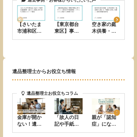
過去事例・お客様からいただいた声
【さいたま
【東京都台
空き家の庭
【
市浦和区】
東区】事務
木供養・お
尾
4LDK一戸建
所移転に伴
清め事例｜
理
ての遺品整
うオフィス
福島県から
人
理｜遠方の
家具の不用
届いた「感
居
ご遺族に寄
品回収｜テ
謝と安寧」
実
り添う2日間
ナントビル6
の願い【埼
け｜
遺品整理士からお役立ち情報
のスピード
階から1時間
玉県春日部
ッ
解決
で完了
市】
2
遺品整理士お役立ちコラム
遺
「
き
金庫が開か
「故人の日
親が「認知
い
ない！遺品
記や手紙」
症」になる
税
整理で金庫
を見つけて
前の生前整
法