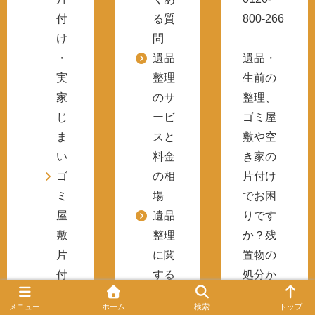
付
る質
800-266
け
問
・
遺品
遺品・
実
整理
生前の
家
のサ
整理、
じ
ービ
ゴミ屋
ま
スと
敷や空
い
料金
き家の
ゴ
の相
片付け
ミ
場
でお困
屋
遺品
りです
敷
整理
か？残
片
に関
置物の
付
する
処分か
け
注意
ら特殊
メニュー
ホーム
検索
トップ
その
点
清掃ま