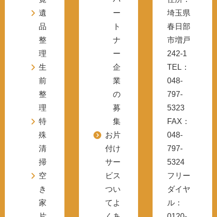
遺
ー
埼玉県
品
ト
春日部
整
ナ
市増戸
理
ー
242-1
生
企
TEL：
前
業
048-
整
の
797-
理
募
5323
特
集
FAX：
殊
お片
048-
清
付け
797-
掃
サー
5324
空
ビス
フリー
き
つい
ダイヤ
家
てよ
ル：
片
くあ
0120-