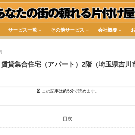
サービス一覧
その他サービス
会社概要
例
賃貸集合住宅（アパート）2階（埼玉県吉川
この記事は
約5分
で読めます。
目次