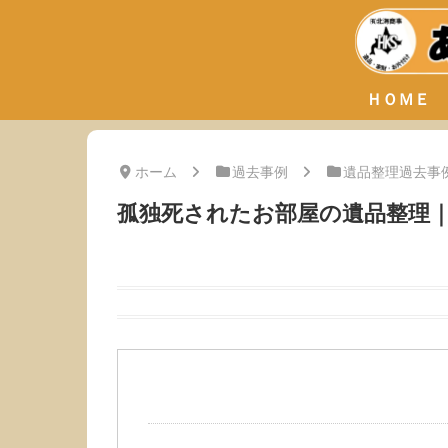
ＨＯＭＥ
ホーム
過去事例
遺品整理過去事
孤独死されたお部屋の遺品整理｜