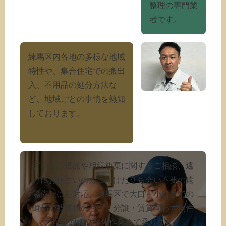
整理の専門業
者です。
練馬区内各地の多様な地域
特性や、集合住宅での搬出
入、不用品の処分方法な
ど、地域ごとの事情を熟知
しております。
デジタル遺品や相続放棄に関するご相談、遠
方にお住まいの方に向けた立ち会い不要の遠
隔依頼にも対応。練馬区で大口～小口までの
遺品や残置物の整理、分譲・賃貸問わず物件
の現状回復や解体作業まで承ります。